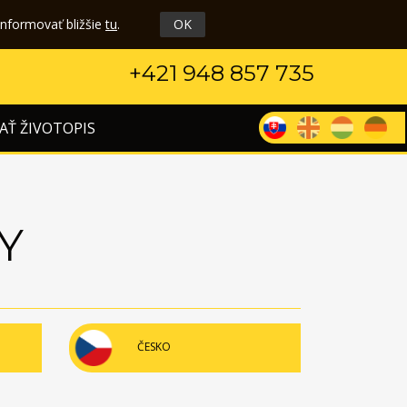
informovať bližšie
tu
.
OK
+421 948 857 735
AŤ ŽIVOTOPIS
Y
ČESKO