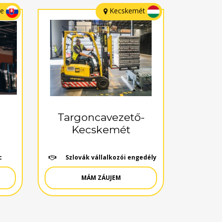
ce
Kecskemét
Targoncavezető-
Kecskemét
c
Szlovák vállalkozói engedély
MÁM ZÁUJEM