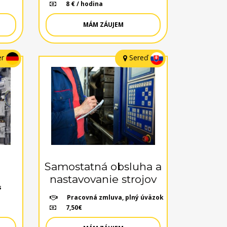
8 € / hodina
MÁM ZÁUJEM
er
Sereď
Samostatná obsluha a
nastavovanie strojov
s
Pracovná zmluva, plný úväzok
7,50€