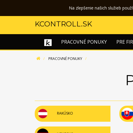
Na zlepšenie našich služieb použ
KCONTROLL.SK
PRACOVNÉ PONUKY
PRE FI
PRACOVNÉ PONUKY
RAKÚSKO