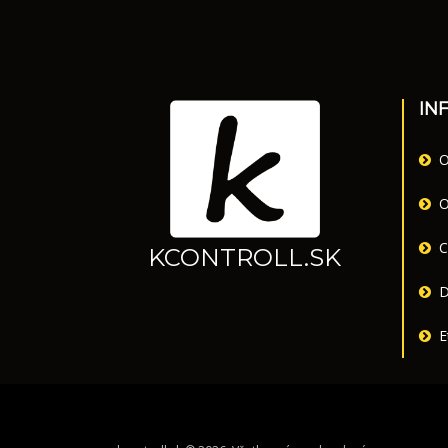
IN
O
O
C
KCONTROLL.SK
D
E