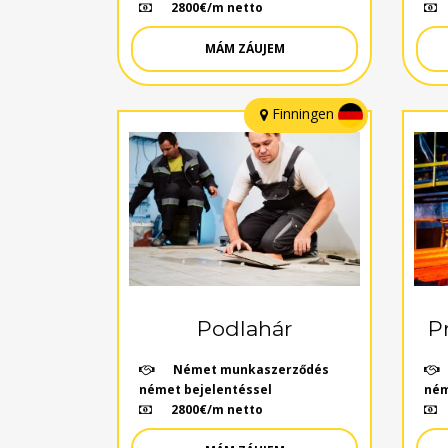
2800€/m netto
MÁM ZÁUJEM
Finningen
Podlahár
P
Német munkaszerződés
német bejelentéssel
ném
2800€/m netto