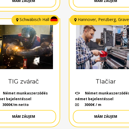
MÁM ZÁUJEM
MÁM ZÁUJEM
Schwäbisch Hall
Hannover, Penzberg, Grav
TIG zvárač
Tlačiar
Német munkaszerződés
Német munkaszerződé
et bejelentéssel
német bejelentéssel
3000€/m netto
3000€ / m
MÁM ZÁUJEM
MÁM ZÁUJEM