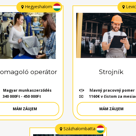
Hegyeshalom
Levi
omagoló operátor
Strojník
Magyar munkaszerződés
hlavný pracovný pomer
340 000Ft - 450 000Ft
1160€ v čistom za mesia
MÁM ZÁUJEM
MÁM ZÁUJEM
Százhalombatta