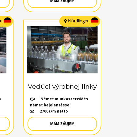
MÁM ZÁUJEM
en
Nördlingen
Vedúci výrobnej linky
s
Német munkaszerződés
német bejelentéssel
2700€/m netto
MÁM ZÁUJEM