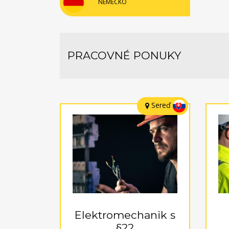
NEMECKO
PRACOVNÉ PONUKY
Sereď
Elektromechanik s
§22