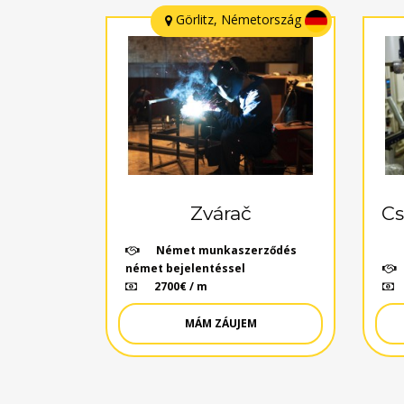
Görlitz, Németország
Zvárač
Cs
Német munkaszerződés
német bejelentéssel
2700€ / m
MÁM ZÁUJEM