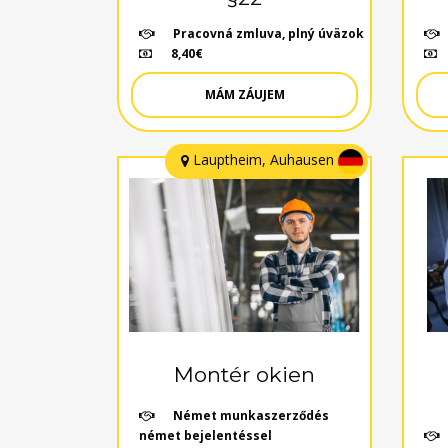
Pracovná zmluva, plný úväzok
8,40€
MÁM ZÁUJEM
Lauptheim, Auhausen
Montér okien
Német munkaszerződés
német bejelentéssel