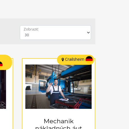
Zobraziť:
Crailsheim
Mechanik
nákladných áut