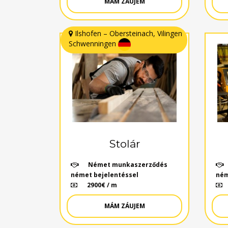
MÁM ZÁUJEM
Ilshofen – Obersteinach, Vilingen
Schwenningen
Stolár
Német munkaszerződés
német bejelentéssel
ném
2900€ / m
MÁM ZÁUJEM