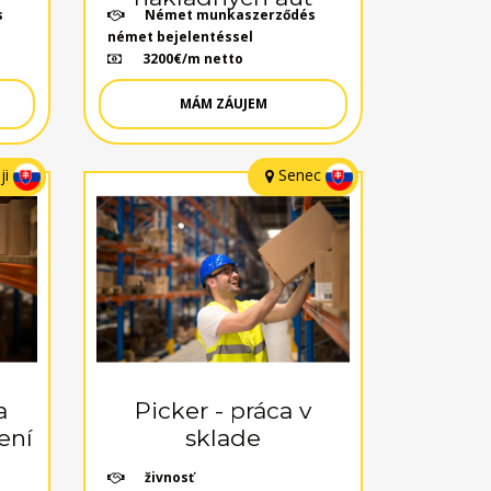
s
Német munkaszerződés
német bejelentéssel
3200€/m netto
MÁM ZÁUJEM
ji
Senec
a
Picker - práca v
ení
sklade
živnosť