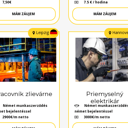
7,50€
7.5 € / hodina
MÁM ZÁUJEM
MÁM ZÁUJEM
Leipzig
Hannov
racovník zlievárne
Priemyselný
elektrikár
Német munkaszerződés
Német munkaszerződé
et bejelentéssel
német bejelentéssel
2900€/m netto
3000€/m netto