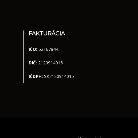
FAKTURÁCIA
IČO:
52167844
DIČ:
2120914015
IČDPH:
SK2120914015