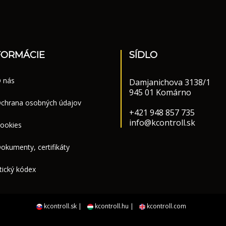
FORMÁCIE
SÍDLO
 nás
Damjanichova 3138/1
945 01 Komárno
chrana osobných údajov
+421 948 857 735
info@kcontroll.sk
ookies
okumenty, certifikáty
tický kódex
kcontroll.sk |
kcontroll.hu |
kcontroll.com