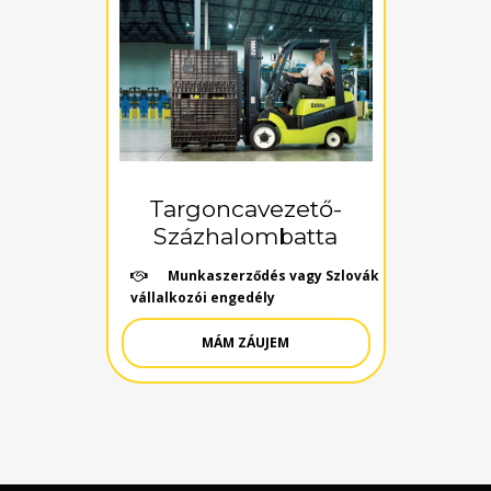
Targoncavezető-
Százhalombatta
Munkaszerződés vagy Szlovák
vállalkozói engedély
MÁM ZÁUJEM