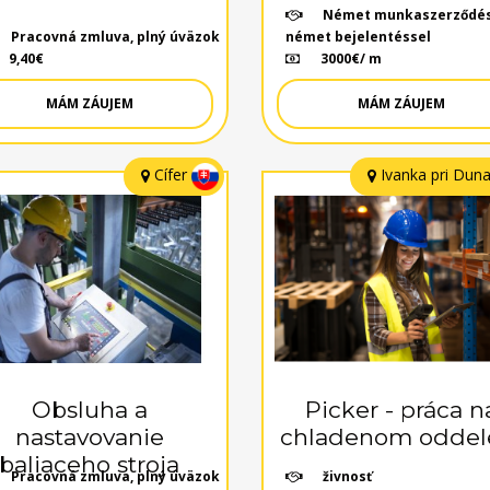
Német munkaszerződé
Pracovná zmluva, plný úväzok
német bejelentéssel
9,40€
3000€/ m
MÁM ZÁUJEM
MÁM ZÁUJEM
Cífer
Ivanka pri Duna
Obsluha a
Picker - práca n
nastavovanie
chladenom oddel
baliaceho stroja
Pracovná zmluva, plný úväzok
živnosť