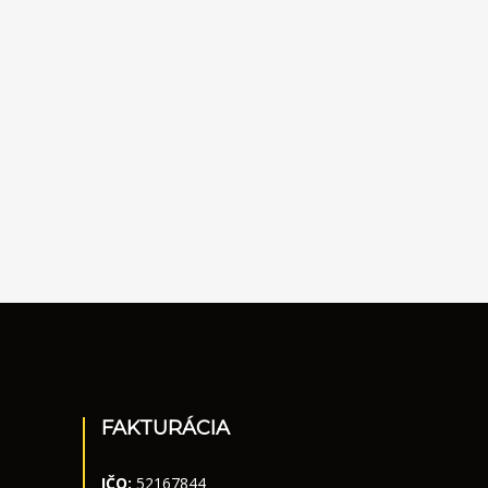
FAKTURÁCIA
IČO:
52167844