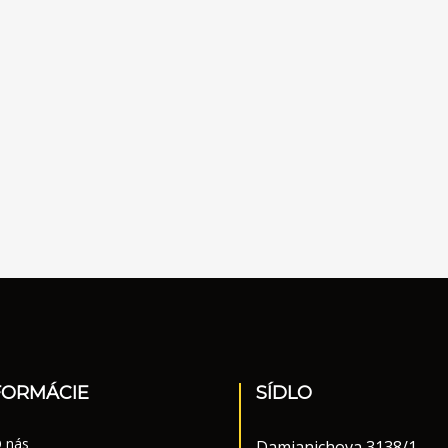
FORMÁCIE
SÍDLO
 nás
Damjanichova 3138/1