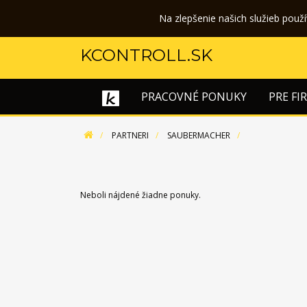
Na zlepšenie našich služieb použ
KCONTROLL.SK
PRACOVNÉ PONUKY
PRE FI
PARTNERI
SAUBERMACHER
Neboli nájdené žiadne ponuky.