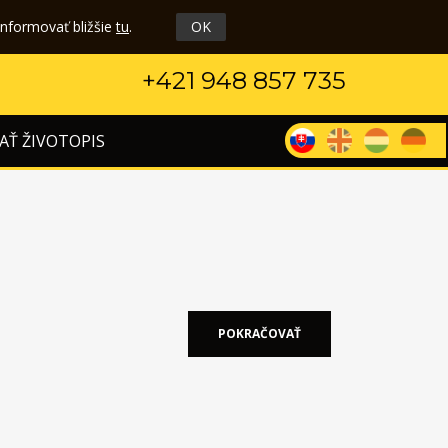
informovať bližšie
tu
.
OK
+421 948 857 735
AŤ ŽIVOTOPIS
POKRAČOVAŤ